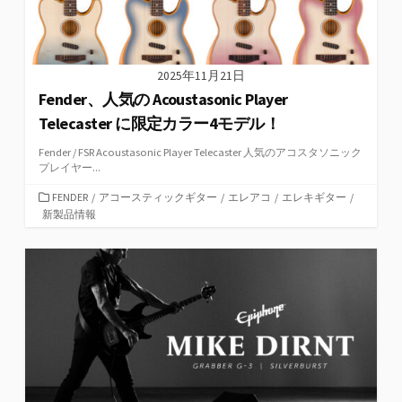
2025年11月21日
Fender、人気の Acoustasonic Player
Telecaster に限定カラー4モデル！
Fender / FSR Acoustasonic Player Telecaster 人気のアコスタソニック
プレイヤー...
カ
FENDER
/
アコースティックギター
/
エレアコ
/
エレキギター
/
テ
新製品情報
ゴ
リ
ー