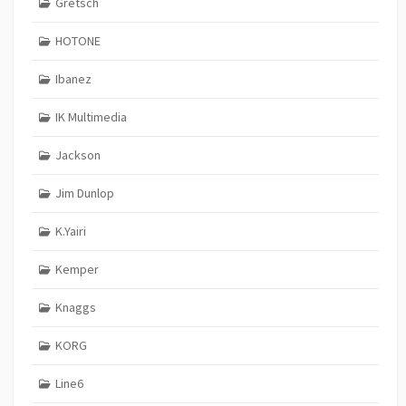
Gretsch
HOTONE
Ibanez
IK Multimedia
Jackson
Jim Dunlop
K.Yairi
Kemper
Knaggs
KORG
Line6