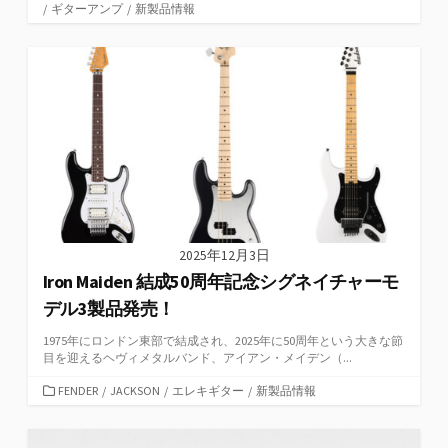
テ
/
ギターアンプ
/
新製品情報
ゴ
リ
ー
2025年12月3日
Iron Maiden 結成50周年記念シグネイチャーモ
デル3製品発売！
1975年にロンドン東部で結成され、2025年に50周年という大きな節
目を迎えるヘヴィメタルバンド、アイアン・メイデン（...
カ
FENDER
/
JACKSON
/
エレキギター
/
新製品情報
テ
ゴ
リ