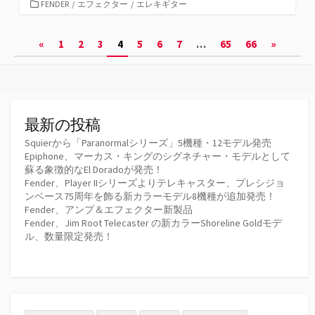
カ
FENDER
/
エフェクター
/
エレキギター
テ
ゴ
投
«
1
2
3
4
5
6
7
…
65
66
»
リ
ー
稿
の
ペ
最新の投稿
ー
Squierから「Paranormalシリーズ」5機種・12モデル発売
Epiphone、マーカス・キングのシグネチャー・モデルとして
ジ
蘇る象徴的なEl Doradoが発売！
Fender、Player IIシリーズよりテレキャスター、プレシジョ
送
ンベース75周年を飾る新カラーモデル8機種が追加発売！
Fender、アンプ＆エフェクター新製品
り
Fender、Jim Root Telecaster の新カラーShoreline Goldモデ
ル、数量限定発売！