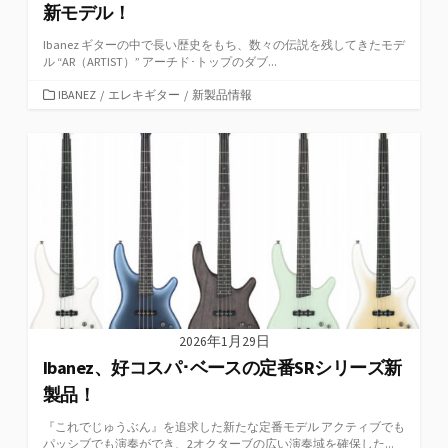
新モデル！
Ibanez ギターの中で長い歴史をもち、数々の伝説を残してきたモデ
ル “AR（ARTIST）” アーチド･トップのダブ...
カ
IBANEZ
/
エレキギター
/
新製品情報
テ
ゴ
リ
ー
2026年1月29日
Ibanez、好コスパ･ベースの定番SRシリーズ新
製品！
『これでじゅうぶん』を追求した新たな定番モデル アクティブでも
パッシブでも演奏ができ、2オクターブの広い演奏域を確保した...