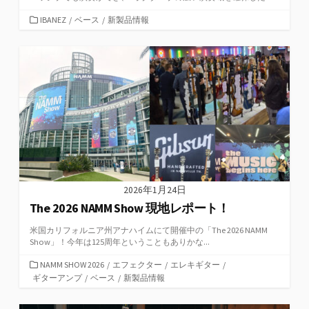
カ
IBANEZ
/
ベース
/
新製品情報
テ
ゴ
リ
ー
2026年1月24日
The 2026 NAMM Show 現地レポート！
米国カリフォルニア州アナハイムにて開催中の「The 2026 NAMM
Show」！今年は125周年ということもありかな...
カ
NAMM SHOW 2026
/
エフェクター
/
エレキギター
/
テ
ギターアンプ
/
ベース
/
新製品情報
ゴ
リ