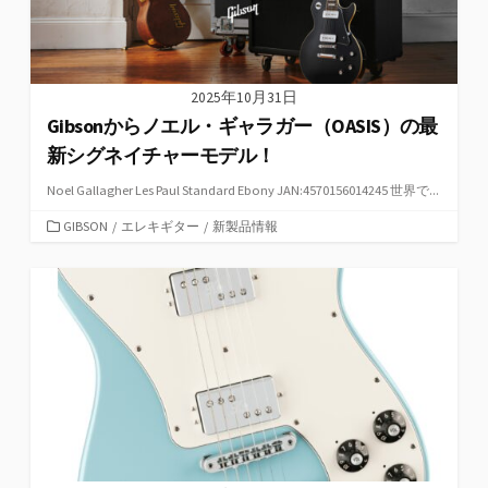
2025年10月31日
Gibsonからノエル・ギャラガー（OASIS）の最
新シグネイチャーモデル！
Noel Gallagher Les Paul Standard Ebony JAN:4570156014245 世界で...
カ
GIBSON
/
エレキギター
/
新製品情報
テ
ゴ
リ
ー