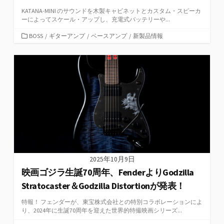
KATANA-MINI のサウンドを木製キャビネットとカスタム・スピーカ
ーによってスケール・アップし、充電式バッテリーや...
カ
BOSS
/
ギターアンプ
/
ベースアンプ
/
新製品情報
テ
ゴ
リ
ー
2025年10月9日
映画ゴジラ生誕70周年、FenderよりGodzilla
Stratocaster＆Godzilla Distortionが発表！
特報！ フェンダーが、東宝株式会社との特別コラボレーションによ
り、2024年に生誕70周年を迎えた世界的特撮映画シリーズ...