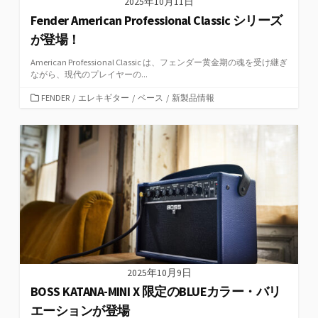
2025年10月11日
Fender American Professional Classic シリーズ
が登場！
American Professional Classic は、フェンダー黄金期の魂を受け継ぎ
ながら、現代のプレイヤーの...
カ
FENDER
/
エレキギター
/
ベース
/
新製品情報
テ
ゴ
リ
ー
2025年10月9日
BOSS KATANA-MINI X 限定のBLUEカラー・バリ
エーションが登場