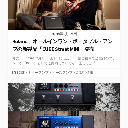
2026年1月15日
Roland、オールインワン・ポータブル・アン
プの新製品「CUBE Street MINI」発売
発売日：2026年2月7日（土） 【訂正】：一部ご案内で当製品のブラ
ンドを「BOSS」としてご案内しましたが、正しくは「...
カ
BOSS
/
ギターアンプ
/
ベースアンプ
/
新製品情報
テ
ゴ
リ
ー