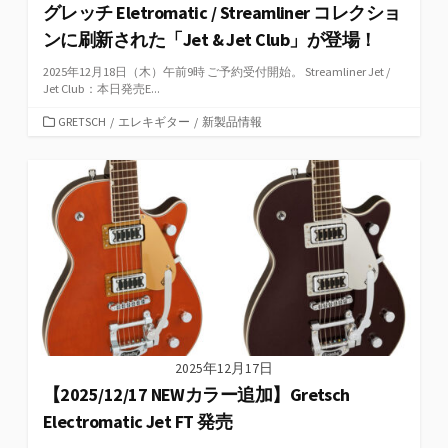
グレッチ Eletromatic / Streamliner コレクショ
ンに刷新された「Jet & Jet Club」が登場！
2025年12月18日（木）午前9時 ご予約受付開始。 Streamliner Jet /
Jet Club：本日発売E...
カ
GRETSCH
/
エレキギター
/
新製品情報
テ
ゴ
リ
ー
2025年12月17日
【2025/12/17 NEWカラー追加】Gretsch
Electromatic Jet FT 発売