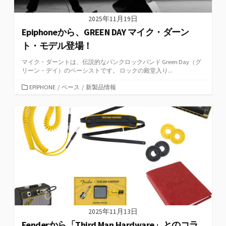
2025年11月19日
Epiphoneから、GREEN DAY マイク・ダーン
ト・モデル登場！
マイク・ダーントは、伝説的なパンクロックバンド Green Day（グ
リーン・デイ）のベーシストです。 ロックの殿堂入り...
カ
EPIPHONE
/
ベース
/
新製品情報
テ
ゴ
リ
ー
2025年11月13日
Fenderから「Third Man Hardware」とのコラ