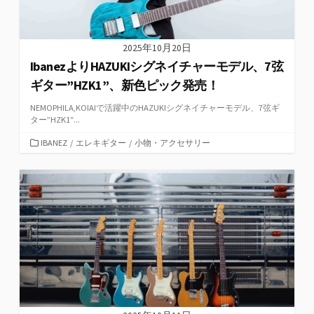
2025年10月20日
IbanezよりHAZUKIシグネイチャーモデル、7弦
ギター”HZK1”、新色ピック発売！
NEMOPHILA,KOIAIで活躍中のHAZUKIシグネイチャーモデル、7弦ギ
ター”HZK1″...
カ
IBANEZ
/
エレキギター
/
小物・アクセサリー
テ
ゴ
リ
ー