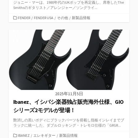
ジョニー・マーは、1980年代のUKポップを再定義し、席巻したThe
Smithsのギタリスト／アレンジャー／ソングライ...
カ
FENDER
/
FENDER USA
/
その他
/
新製品情報
テ
ゴ
リ
ー
2025年11月5日
Ibanez、イシバシ楽器独占販売海外仕様、GIO
シリーズ2モデルが登場！
艶消しの黒いボディにブラックパーツを搭載し指板インレイまでブ
ラックに統一した、ダブルロッキング・トレモロ仕様の「GRGR...
カ
IBANEZ
/
エレキギター
/
新製品情報