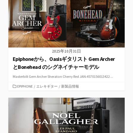
ー
2025年10月31日
Epiphoneから、Oasisギタリスト Gem Archer
とBonehead のシグネイチャーモデル
Masterbilt Gem Archer Sheraton Cherry Red JAN:4570156013422 ...
カ
EPIPHONE
/
エレキギター
/
新製品情報
テ
ゴ
リ
ー