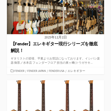
2025年12月2日
【Fender】エレキギター現行シリーズを徹底
解説！
ギタリストの皆様、平素よりお世話になっております。イシバシ楽
器 御茶ノ水本店 フェンダーフロア 担当の東ヶ﨑(トウガサキ...
カ
FENDER
/
FENDER JAPAN
/
FENDER USA
/
エレキギター
テ
ゴ
リ
ー