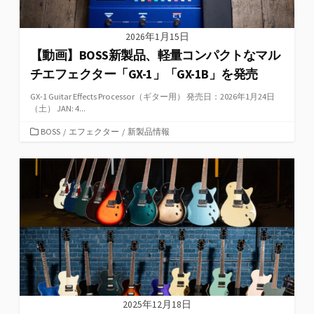
2026年1月15日
【動画】BOSS新製品、軽量コンパクトなマル
チエフェクター「GX-1」「GX-1B」を発売
GX-1 Guitar Effects Processor（ギター用） 発売日：2026年1月24日
（土） JAN: 4...
カ
BOSS
/
エフェクター
/
新製品情報
テ
ゴ
リ
ー
2025年12月18日