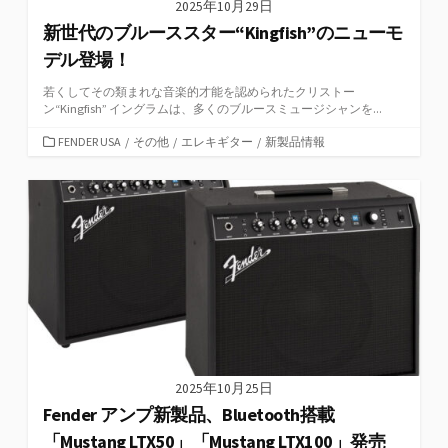
2025年10月29日
新世代のブルーススター“Kingfish”のニューモ
デル登場！
若くしてその類まれな音楽的才能を認められたクリストー
ン“Kingfish” イングラムは、多くのブルースミュージシャンを...
カ
FENDER USA
/
その他
/
エレキギター
/
新製品情報
テ
ゴ
リ
ー
2025年10月25日
Fender アンプ新製品、Bluetooth搭載
「Mustang LTX50」「Mustang LTX100」発売