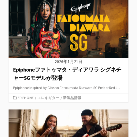
ー
2026年1月21日
Epiphoneファトゥマタ・ディアワラ シグネチ
ャーSGモデルが登場
Epiphone Inspired by Gibson Fatoumata Diawara SG Ember Red J...
カ
EPIPHONE
/
エレキギター
/
新製品情報
テ
ゴ
リ
ー