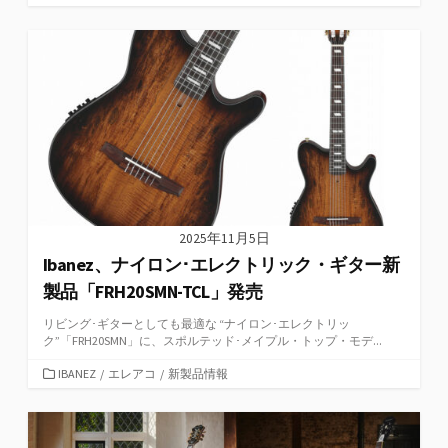
テ
ゴ
リ
ー
2025年11月5日
Ibanez、ナイロン･エレクトリック・ギター新
製品「FRH20SMN-TCL」発売
リビング･ギターとしても最適な “ナイロン･エレクトリッ
ク”「FRH20SMN」に、スポルテッド･メイプル・トップ・モデ...
カ
IBANEZ
/
エレアコ
/
新製品情報
テ
ゴ
リ