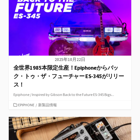
ー
2025年10月22日
全世界1985本限定生産！Epiphoneからバッ
ク・トゥ・ザ・フューチャー ES-345がリリー
ス！
Epiphone / Inspired by Gibson Back to the Future ES-345 Bigs...
カ
EPIPHONE
/
新製品情報
テ
ゴ
リ
ー