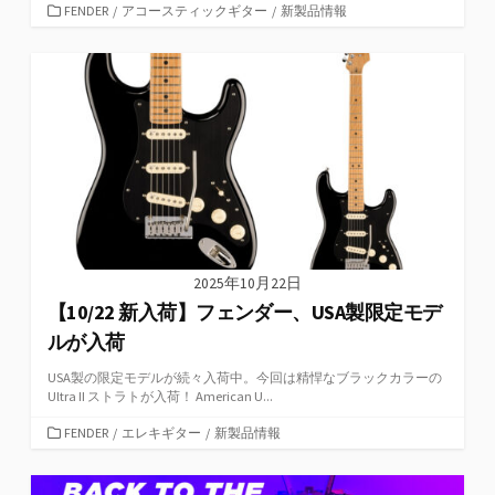
カ
FENDER
/
アコースティックギター
/
新製品情報
テ
ゴ
リ
ー
2025年10月22日
【10/22 新入荷】フェンダー、USA製限定モデ
ルが入荷
USA製の限定モデルが続々入荷中。今回は精悍なブラックカラーの
Ultra II ストラトが入荷！ American U...
カ
FENDER
/
エレキギター
/
新製品情報
テ
ゴ
リ