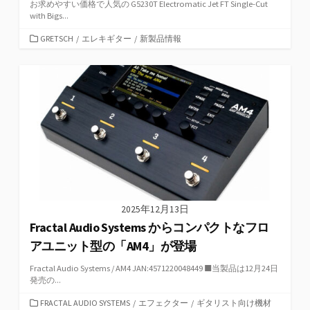
お求めやすい価格で人気の G5230T Electromatic Jet FT Single-Cut
with Bigs...
カ
GRETSCH
/
エレキギター
/
新製品情報
テ
ゴ
リ
ー
2025年12月13日
Fractal Audio Systems からコンパクトなフロ
アユニット型の「AM4」が登場
Fractal Audio Systems / AM4 JAN:4571220048449 ■当製品は12月24日
発売の...
カ
FRACTAL AUDIO SYSTEMS
/
エフェクター
/
ギタリスト向け機材