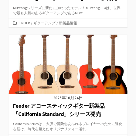
Mustangシリーズに新たに加わったモデル！ Mustang LTXは、世界
で最も人気のあるギターアンプであるMust...
カ
FENDER
/
ギターアンプ
/
新製品情報
テ
ゴ
リ
ー
2025年10月24日
Fender アコースティックギター新製品
「California Standard」シリーズ発売
California Seriesは、大胆で冒険心あふれるプレイヤーのために進化
を続け、時代を超えたオリジナリティー溢れ...