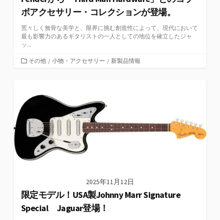
ボアクセサリー・コレクションが登場。
荒々しく無骨な美学と、限界に挑む創造性によって、現代において
最も影響力のあるギタリストの一人としての地位を確立したジャ
ッ...
カ
その他
/
小物・アクセサリー
/
新製品情報
テ
ゴ
リ
ー
2025年11月12日
限定モデル！USA製Johnny Marr Signature
Special Jaguar登場！