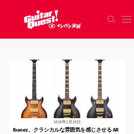
コ
ン
テ
検
メ
ン
索
ニ
ツ
切
ュ
り
ー
へ
替
ス
え
キ
ッ
プ
2026年1月29日
Ibanez、クラシカルな雰囲気を感じさせる AR