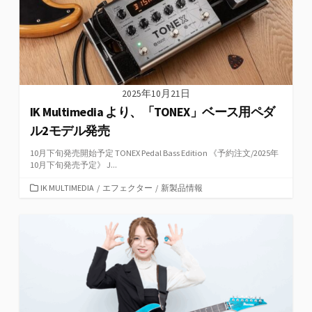
2025年10月21日
IK Multimedia より、「TONEX」ベース用ペダ
ル2モデル発売
10月下旬発売開始予定 TONEX Pedal Bass Edition 《予約注文/2025年
10月下旬発売予定》 J...
カ
IK MULTIMEDIA
/
エフェクター
/
新製品情報
テ
ゴ
リ
ー