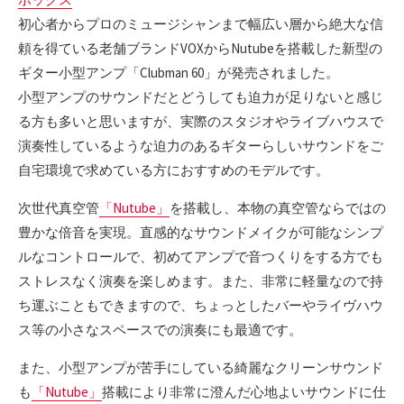
初心者からプロのミュージシャンまで幅広い層から絶大な信
頼を得ている老舗ブランドVOXからNutubeを搭載した新型の
ギター小型アンプ「Clubman 60」が発売されました。
小型アンプのサウンドだとどうしても迫力が足りないと感じ
る方も多いと思いますが、実際のスタジオやライブハウスで
演奏性しているような迫力のあるギターらしいサウンドをご
自宅環境で求めている方におすすめのモデルです。
次世代真空管
「Nutube」
を搭載し、本物の真空管ならではの
豊かな倍音を実現。直感的なサウンドメイクが可能なシンプ
ルなコントロールで、初めてアンプで音つくりをする方でも
ストレスなく演奏を楽しめます。また、非常に軽量なので持
ち運ぶこともできますので、ちょっとしたバーやライヴハウ
ス等の小さなスペースでの演奏にも最適です。
また、小型アンプが苦手にしている綺麗なクリーンサウンド
も
「Nutube」
搭載により非常に澄んだ心地よいサウンドに仕