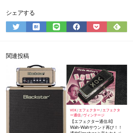
シェアする
は
Fee
Twitter
LINE
Facebook
Pocket
て
で
で
で
で
に
な
購
シ
シ
シ
保
ブ
読
ェ
ェ
ェ
存
ッ
ア
ア
ア
関連投稿
ク
マ
ー
ク
に
保
存
VOX
/
エフェクター
/
エフェクタ
ー通信
/
ヴィンテージ
【エフェクター通信.8】
Wah-Wahサウンド再び！！