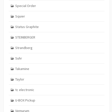
Special Order
Squier
Status Graphite
STEINBERGER
Strandberg
Suhr
Takamine
Taylor
tc electronic
U-BOX Pickup
Vemurum