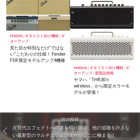
FENDER
/
ギタリスト向け機材
/
ギ
ターアンプ
見た目が特別なだけ”ではな
い”こだわりの仕様！ Fender
FSR 限定モデルアンプ4機種
YAMAHA
/
ギタリスト向け機材
/
ギ
ターアンプ
/
新製品情報
ヤマハ「THR30Ⅱ
wireless」から限定カラーモ
デルが登場！
前の投稿
次世代エフェクトへの道を切り開く、他の追随を許さな
い最新型のマルチエフェクターがここに極まる！