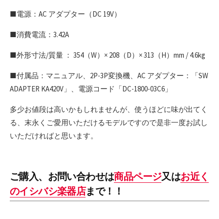
■電源：AC アダプター（DC 19V）
■消費電流：3.42A
■外形寸法/質量 ： 354（W）× 208（D）× 313（H）mm / 4.6kg
■付属品：マニュアル、2P-3P変換機、AC アダプター：「SW
ADAPTER KA420V」、電源コード「DC-1800-03C6」
多少お値段は高いかもしれませんが、使うほどに味が出てく
る、末永くご愛用いただけるモデルですので是非一度お試し
いただければと思います。
ご購入、お問い合わせは
商品ページ
又は
お近く
のイシバシ楽器店
まで！！