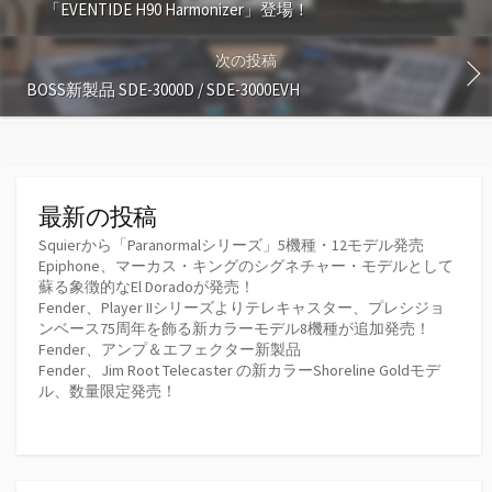
「EVENTIDE H90 Harmonizer」登場！
次の投稿
BOSS新製品 SDE-3000D / SDE-3000EVH
最新の投稿
Squierから「Paranormalシリーズ」5機種・12モデル発売
Epiphone、マーカス・キングのシグネチャー・モデルとして
蘇る象徴的なEl Doradoが発売！
Fender、Player IIシリーズよりテレキャスター、プレシジョ
ンベース75周年を飾る新カラーモデル8機種が追加発売！
Fender、アンプ＆エフェクター新製品
Fender、Jim Root Telecaster の新カラーShoreline Goldモデ
ル、数量限定発売！