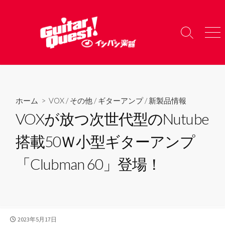
コ
ン
テ
検
メ
ン
索
ニ
ツ
切
ュ
り
ー
へ
替
ス
え
キ
ホーム
>
VOX
/
その他
/
ギターアンプ
/
新製品情報
ッ
VOXが放つ次世代型のNutube
プ
搭載50Ｗ小型ギターアンプ
「Clubman 60」登場！
公
2023年5月17日