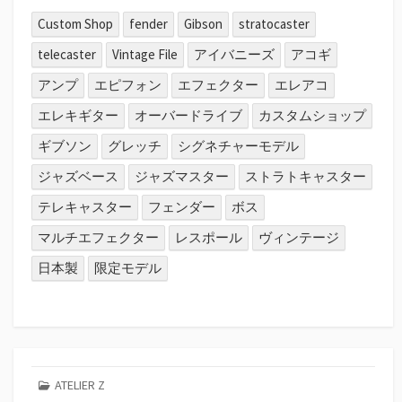
Custom Shop
fender
Gibson
stratocaster
telecaster
Vintage File
アイバニーズ
アコギ
アンプ
エピフォン
エフェクター
エレアコ
エレキギター
オーバードライブ
カスタムショップ
ギブソン
グレッチ
シグネチャーモデル
ジャズベース
ジャズマスター
ストラトキャスター
テレキャスター
フェンダー
ボス
マルチエフェクター
レスポール
ヴィンテージ
日本製
限定モデル
ATELIER Z