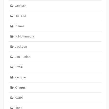
Gretsch
HOTONE
Ibanez
IK Multimedia
Jackson
Jim Dunlop
K.Yairi
Kemper
Knaggs
KORG
Line6