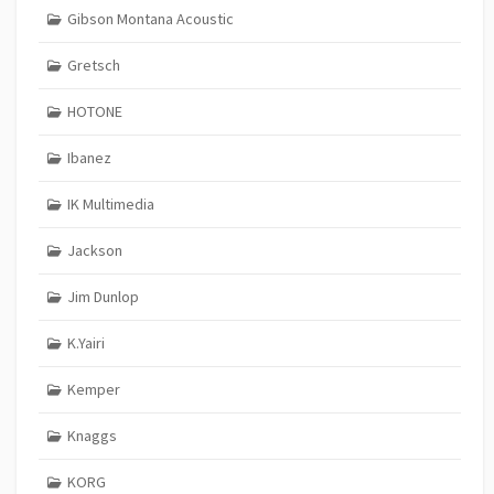
Gibson Montana Acoustic
Gretsch
HOTONE
Ibanez
IK Multimedia
Jackson
Jim Dunlop
K.Yairi
Kemper
Knaggs
KORG