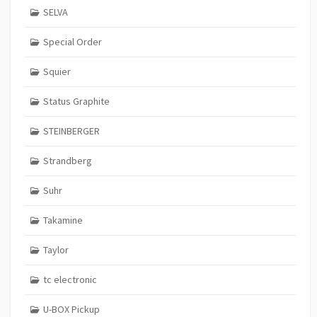
SELVA
Special Order
Squier
Status Graphite
STEINBERGER
Strandberg
Suhr
Takamine
Taylor
tc electronic
U-BOX Pickup