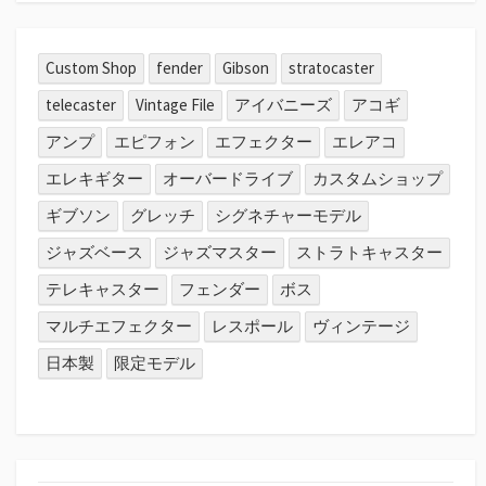
Custom Shop
fender
Gibson
stratocaster
telecaster
Vintage File
アイバニーズ
アコギ
アンプ
エピフォン
エフェクター
エレアコ
エレキギター
オーバードライブ
カスタムショップ
ギブソン
グレッチ
シグネチャーモデル
ジャズベース
ジャズマスター
ストラトキャスター
テレキャスター
フェンダー
ボス
マルチエフェクター
レスポール
ヴィンテージ
日本製
限定モデル