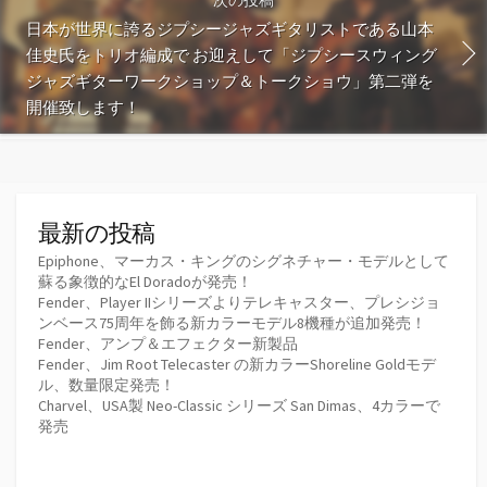
日本が世界に誇るジプシージャズギタリストである山本
佳史氏をトリオ編成で お迎えして「ジプシースウィング
ジャズギターワークショップ＆トークショウ」第二弾を
開催致します！
最新の投稿
Epiphone、マーカス・キングのシグネチャー・モデルとして
蘇る象徴的なEl Doradoが発売！
Fender、Player IIシリーズよりテレキャスター、プレシジョ
ンベース75周年を飾る新カラーモデル8機種が追加発売！
Fender、アンプ＆エフェクター新製品
Fender、Jim Root Telecaster の新カラーShoreline Goldモデ
ル、数量限定発売！
Charvel、USA製 Neo-Classic シリーズ San Dimas、4カラーで
発売