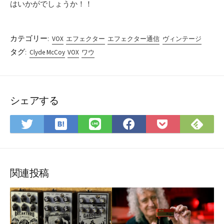
はいかがでしょうか！！
カテゴリー:
VOX
エフェクター
エフェクター通信
ヴィンテージ
タグ:
Clyde McCoy
VOX
ワウ
シェアする
は
Fee
Twitter
LINE
Facebook
Pocket
て
で
で
で
で
に
な
購
シ
シ
シ
保
ブ
読
ェ
ェ
ェ
存
ッ
ア
ア
ア
関連投稿
ク
マ
ー
ク