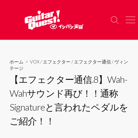
コ
ン
テ
検
メ
ン
索
ニ
ツ
切
ュ
り
ー
へ
替
ス
え
キ
ホーム
>
VOX
/
エフェクター
/
エフェクター通信
/
ヴィン
ッ
テージ
プ
【エフェクター通信.8】Wah-
Wahサウンド再び！！通称
Signatureと言われたペダルを
ご紹介！！