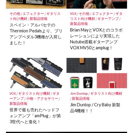
に
保
その他
/
エフェクター
/
ギタリス
VOX
/
その他
/
エフェクター
/
ギタ
存
ト向け機材
/
新製品情報
リスト向け機材
/
ギターアンプ
/
新製品情報
スペイン・アルバセテの
Brian MayとVOXとのコラボ
Thermion Pedalsより、プリ
レーションにより実現した
アンプペダル3機種が入荷し
Nutube搭載ギターアンプ
ました！
VOX MV50とamplug！
VOX
/
ギタリスト向け機材
/
ギタ
Jim Dunlop
/
ギタリスト向け機材
ーアンプ
/
小物・アクセサリー
/
/
新製品情報
新製品情報
Jim Dunlop / Cry Baby 新製
世界で最も売れたヘッドフ
品4機種！！
ォンアンプ「amPlug」が第
3世代へと進化！