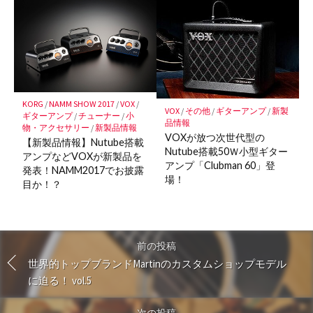
KORG
/
NAMM SHOW 2017
/
VOX
/
VOX
/
その他
/
ギターアンプ
/
新製
ギターアンプ
/
チューナー
/
小
品情報
物・アクセサリー
/
新製品情報
VOXが放つ次世代型の
【新製品情報】Nutube搭載
Nutube搭載50Ｗ小型ギター
アンプなどVOXが新製品を
アンプ「Clubman 60」登
発表！NAMM2017でお披露
場！
目か！？
前の投稿
世界的トップブランドMartinのカスタムショップモデル
に迫る！ vol.5
次の投稿