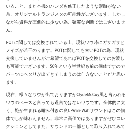
いること、また本機のハンダも修正したような形跡がない
為、オリジナルトランジスタの可能性がございます。しかし
ながら資料が圧倒的に少ない為、確実な判断ではございませ
ん。
POTに関しては交換されている上、現状ワウ時にガサガサと
ノイズが若干のります。POTに関しても古いPOTの為、現状
交換していませんがご希望であればPOTを交換してのお渡し
も可能でございます。50年という半世紀も前の個体ですので
パーツにヘタリが出てきてしまうのは仕方ないことだと思い
ます。
現在、様々なワウが出ておりますがClydeMcCoy風と言われる
ワウのベースと言っても過言ではないワウです。全体的に太
く、艶が生まれる噛み付きの良いWah-Wahサウンドはこの個
体でしか味わえません。非常に高価ではありますがぜひコレ
クションとしてまた、サウンドの一部として取り入れてみて