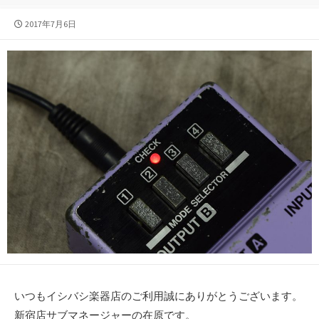
公
2017年7月6日
開
日
いつもイシバシ楽器店のご利用誠にありがとうございます。
新宿店サブマネージャーの在原です。