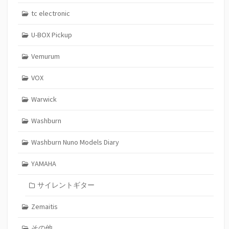
tc electronic
U-BOX Pickup
Vemurum
VOX
Warwick
Washburn
Washburn Nuno Models Diary
YAMAHA
サイレントギター
Zemaitis
その他