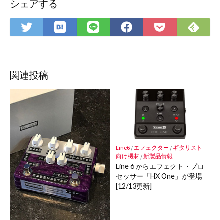
シェアする
は
Fee
Twitter
LINE
Facebook
Pocket
て
で
で
で
で
に
な
購
シ
シ
シ
保
ブ
読
ェ
ェ
ェ
存
ッ
ア
ア
ア
関連投稿
ク
マ
ー
ク
に
保
Line6
/
エフェクター
/
ギタリスト
存
向け機材
/
新製品情報
Line 6 からエフェクト・プロ
セッサー「HX One」が登場
[12/13更新]