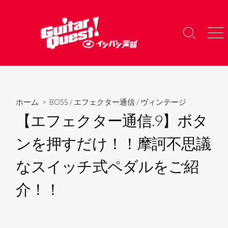
コ
ン
テ
検
メ
ン
索
ニ
ツ
切
ュ
り
ー
へ
替
ス
え
キ
ホーム
>
BOSS
/
エフェクター通信
/
ヴィンテージ
ッ
【エフェクター通信.9】ボタ
プ
ンを押すだけ！！摩訶不思議
なスイッチ式ペダルをご紹
介！！