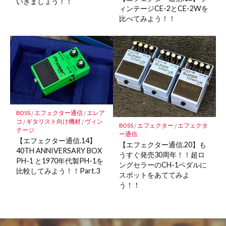
いきましょう！！
ィンテージCE-2とCE-2Wを
比べてみよう！！
BOSS
/
エフェクター通信
/
エレア
コ
/
ギタリスト向け機材
/
ヴィン
BOSS
/
エフェクター
/
エフェクタ
テージ
ー通信
【エフェクター通信.14】
【エフェクター通信.20】も
40TH ANNIVERSARY BOX
うすぐ発売30周年！！超ロ
PH-1 と1970年代製PH-1を
ングセラーのCH-1ペダルに
比較してみよう！！Part.3
スポットをあててみよ
う！！