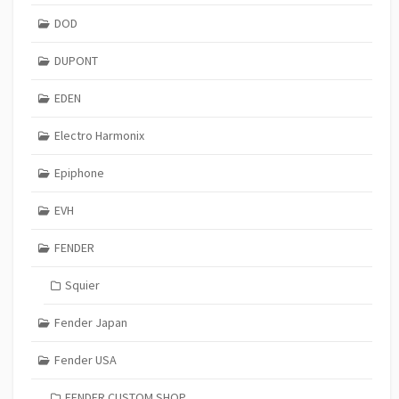
DOD
DUPONT
EDEN
Electro Harmonix
Epiphone
EVH
FENDER
Squier
Fender Japan
Fender USA
FENDER CUSTOM SHOP