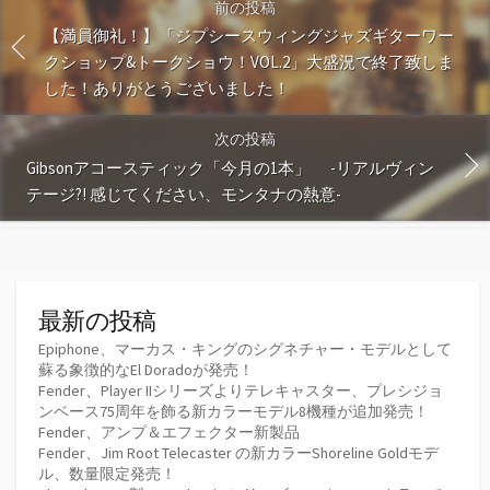
前の投稿
【満員御礼！】「ジプシースウィングジャズギターワー
クショップ&トークショウ！VOL.2」大盛況で終了致しま
した！ありがとうございました！
次の投稿
Gibsonアコースティック「今月の1本」 -リアルヴィン
テージ?! 感じてください、モンタナの熱意-
最新の投稿
Epiphone、マーカス・キングのシグネチャー・モデルとして
蘇る象徴的なEl Doradoが発売！
Fender、Player IIシリーズよりテレキャスター、プレシジョ
ンベース75周年を飾る新カラーモデル8機種が追加発売！
Fender、アンプ＆エフェクター新製品
Fender、Jim Root Telecaster の新カラーShoreline Goldモデ
ル、数量限定発売！