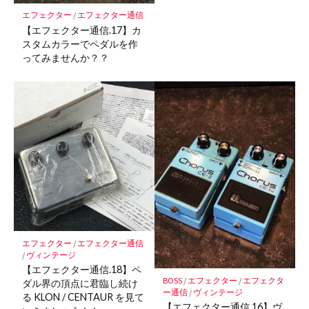
エフェクター
/
エフェクター通信
【エフェクター通信.17】カ
スタムカラーでペダルを作
ってみませんか？？
エフェクター
/
エフェクター通信
/
ヴィンテージ
【エフェクター通信.18】ペ
BOSS
/
エフェクター
/
エフェクタ
ダル界の頂点に君臨し続け
ー通信
/
ヴィンテージ
る KLON / CENTAUR を見て
【エフェクター通信.16】ヴ