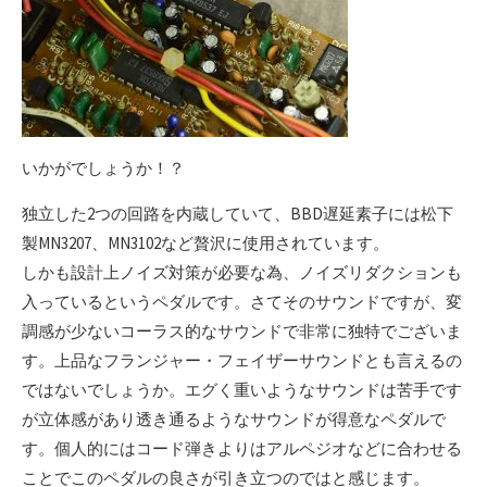
いかがでしょうか！？
独立した2つの回路を内蔵していて、
BBD遅延素子
には松下
製MN3207、
MN3102など
贅沢に使用されています。
しかも設計上ノイズ対策が必要な為、ノイズリダクションも
入っているというペダルです。さてそのサウンドですが、変
調感が少ないコーラス的なサウンドで非常に独特でございま
す。上品なフランジャー・フェイザーサウンドとも言えるの
ではないでしょうか。エグく重いようなサウンドは苦手です
が立体感があり透き通るようなサウンドが得意なペダルで
す。個人的にはコード弾きよりはアルペジオなどに合わせる
ことでこのペダルの良さが引き立つのではと感じます。