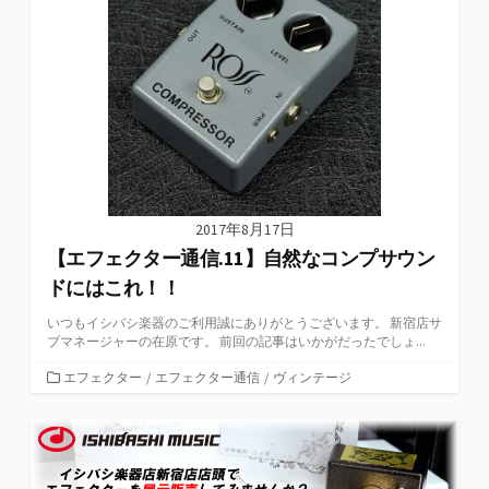
2017年8月17日
【エフェクター通信.11】自然なコンプサウン
ドにはこれ！！
いつもイシバシ楽器のご利用誠にありがとうございます。 新宿店サ
ブマネージャーの在原です。 前回の記事はいかがだったでしょ...
カ
エフェクター
/
エフェクター通信
/
ヴィンテージ
テ
ゴ
リ
ー