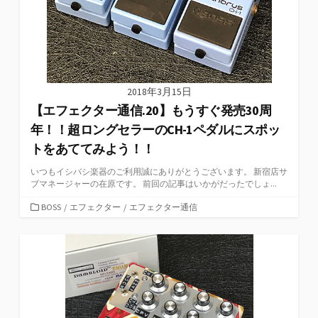
2018年3月15日
【エフェクター通信.20】もうすぐ発売30周
年！！超ロングセラーのCH-1ペダルにスポッ
トをあててみよう！！
いつもイシバシ楽器のご利用誠にありがとうございます。 新宿店サ
ブマネージャーの在原です。 前回の記事はいかがだったでしょ...
カ
BOSS
/
エフェクター
/
エフェクター通信
テ
ゴ
リ
ー