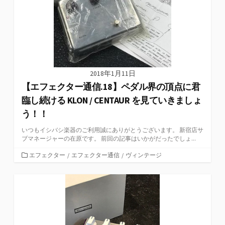
2018年1月11日
【エフェクター通信.18】ペダル界の頂点に君
臨し続ける KLON / CENTAUR を見ていきましょ
う！！
いつもイシバシ楽器のご利用誠にありがとうございます。 新宿店サ
ブマネージャーの在原です。 前回の記事はいかがだったでしょ...
カ
エフェクター
/
エフェクター通信
/
ヴィンテージ
テ
ゴ
リ
ー