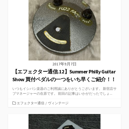
2017年9月7日
【エフェクター通信.12】Summer Philly Guitar
Show 買付ペダルの一つをいち早くご紹介！！
いつもイシバシ楽器のご利用誠にありがとうございます。 新宿店サ
ブマネージャーの在原です。 前回の記事はいかがだったでしょ...
カ
エフェクター通信
/
ヴィンテージ
テ
ゴ
リ
ー