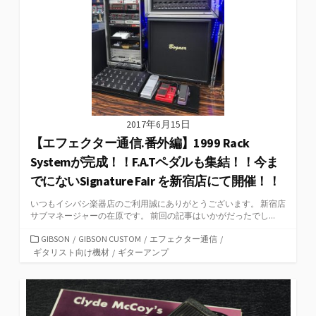
2017年6月15日
【エフェクター通信.番外編】1999 Rack
Systemが完成！！F.A.Tペダルも集結！！今ま
でにないSignature Fair を新宿店にて開催！！
いつもイシバシ楽器店のご利用誠にありがとうございます。 新宿店
サブマネージャーの在原です。 前回の記事はいかがだったでし...
カ
GIBSON
/
GIBSON CUSTOM
/
エフェクター通信
/
テ
ギタリスト向け機材
/
ギターアンプ
ゴ
リ
ー