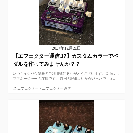
2017年12月21日
【エフェクター通信.17】カスタムカラーでペ
ダルを作ってみませんか？？
いつもイシバシ楽器のご利用誠にありがとうございます。 新宿店サ
ブマネージャーの在原です。 前回の記事はいかがだったでしょ...
カ
エフェクター
/
エフェクター通信
テ
ゴ
リ
ー