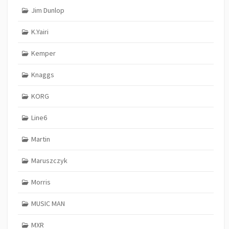
Jim Dunlop
K.Yairi
Kemper
Knaggs
KORG
Line6
Martin
Maruszczyk
Morris
MUSIC MAN
MXR