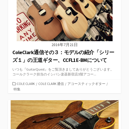
2016年7月21日
ColeClark通信その３：モデルの紹介「シリー
ズ１」の王道ギター、CCFL1E-BMについて
いつも『GuitarQuest』をご覧頂きましてありがとうございます。
コールクラーク担当のイシバシ楽器新宿店3階アコー...
カ
COLE CLARK
/
COLE CLARK 通信
/
アコースティックギター
/
テ
特集
ゴ
リ
ー