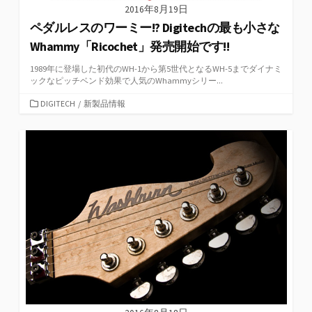
2016年8月19日
ペダルレスのワーミー!? Digitechの最も小さな
Whammy「Ricochet」発売開始です!!
1989年に登場した初代のWH-1から第5世代となるWH-5までダイナミ
ックなピッチベンド効果で人気のWhammyシリー...
カ
DIGITECH
/
新製品情報
テ
ゴ
リ
ー