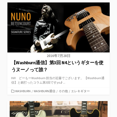
ゴ
リ
ー
2016年7月28日
【Washburn通信】第3回 N4というギターを使
うヌーノって誰？
Hi!! どーもーWashburn 担当の近藤でございます。 【Washburn通
信】と銘打ったコラム第3回ですyo♪ ...
カ
WASHBURN
/
WASHBURN通信
/
その他
/
エレキギター
テ
ゴ
リ
ー