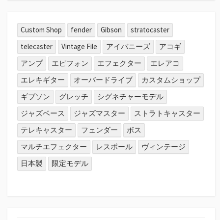
Custom Shop
fender
Gibson
stratocaster
telecaster
Vintage File
アイバニーズ
アコギ
アンプ
エピフォン
エフェクター
エレアコ
エレキギター
オーバードライブ
カスタムショップ
ギブソン
グレッチ
シグネチャーモデル
ジャズベース
ジャズマスター
ストラトキャスター
テレキャスター
フェンダー
ボス
マルチエフェクター
レスポール
ヴィンテージ
日本製
限定モデル