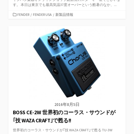
す。 本日は東京でも最高気温37度オーバーという酷暑のなか、...
カ
FENDER
/
FENDER USA
/
新製品情報
テ
ゴ
リ
ー
2016年8月5日
BOSS CE-2W 世界初のコーラス・サウンドが
｢技 WAZA CRAFT｣で甦る!!
世界初のコーラス・サウンドが｢技 WAZA CRAFT｣で甦る TU-3W