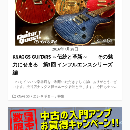
2016年7月28日
KNAGGS GUITARS ～伝統と革新～ その魅
力にせまる 第3回 インフルエンスシリーズ
編
いつもイシバシ楽器店をご利用いただきまして誠にありがとうござ
います。渋谷店ナッグス担当ルーク居波と申します。 今回もナッ...
カ
KNAGGS
/
エレキギター
/
特集
テ
ゴ
リ
ー