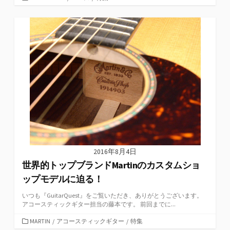
テ
ゴ
リ
ー
2016年8月4日
世界的トップブランドMartinのカスタムショ
ップモデルに迫る！
いつも『GuitarQuest』をご覧いただき、ありがとうございます。
アコースティックギター担当の藤本です。 前回までに...
カ
MARTIN
/
アコースティックギター
/
特集