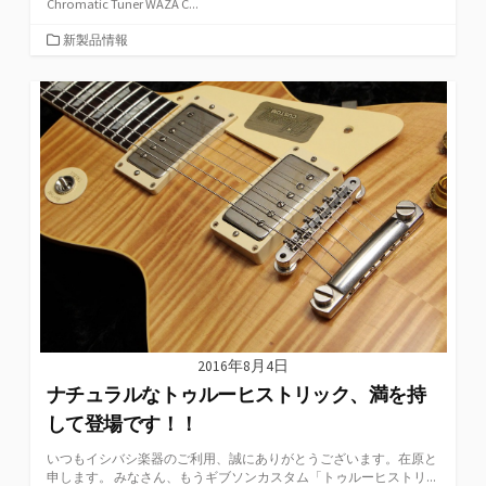
Chromatic Tuner WAZA C...
カ
新製品情報
テ
ゴ
リ
ー
2016年8月4日
ナチュラルなトゥルーヒストリック、満を持
して登場です！！
いつもイシバシ楽器のご利用、誠にありがとうございます。在原と
申します。 みなさん、もうギブソンカスタム「トゥルーヒストリ...