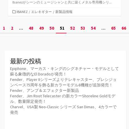
Ibanezがシーンのミュージシャンと共に築くメタル専用機シリ...
カ
IBANEZ
/
エレキギター
/
新製品情報
テ
ゴ
投
1
2
…
48
49
50
51
52
53
54
…
65
66
リ
ー
稿
の
ペ
最新の投稿
ー
Epiphone、マーカス・キングのシグネチャー・モデルとして
蘇る象徴的なEl Doradoが発売！
ジ
Fender、Player IIシリーズよりテレキャスター、プレシジョ
ンベース75周年を飾る新カラーモデル8機種が追加発売！
送
Fender、アンプ＆エフェクター新製品
Fender、Jim Root Telecaster の新カラーShoreline Goldモデ
り
ル、数量限定発売！
Charvel、USA製 Neo-Classic シリーズ San Dimas、4カラーで
発売