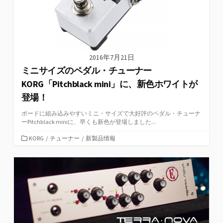
2016年7月21日
ミニサイズのペダル・チューナー
KORG「Pitchblack mini」に、新色ホワイトが
登場！
ボードに組み込みやすいミニ・サイズで大好評のペダル・チューナ
ーPitchblack miniに、早くも新色が登場しました...
カ
KORG
/
チューナー
/
新製品情報
テ
ゴ
リ
ー