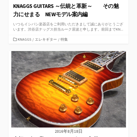
KNAGGS GUITARS ～伝統と革新～ その魅
力にせまる NEWモデル案内編
いつもイシバシ楽器店をご利用いただきまして誠にありがとうござ
います。渋谷店ナッグス担当ルーク居波と申します。前回までKN...
カ
KNAGGS
/
エレキギター
/
特集
テ
ゴ
リ
ー
2016年8月18日