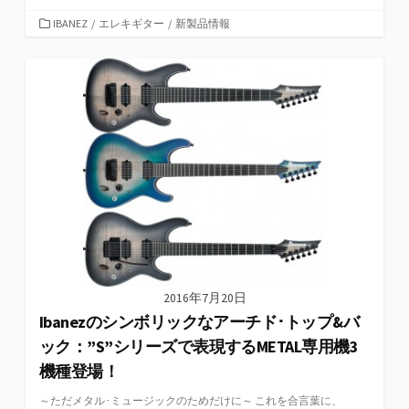
カ
IBANEZ
/
エレキギター
/
新製品情報
テ
ゴ
リ
ー
2016年7月20日
Ibanezのシンボリックなアーチド･トップ&バ
ック：”S”シリーズで表現するMETAL専用機3
機種登場！
～ただメタル･ミュージックのためだけに～ これを合言葉に、