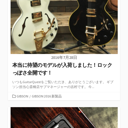
2016年7月28日
本当に待望のモデルが入荷しました！ロック
っぽさ全開です！
いつもGuitarQuestをご覧いただき、ありがとうございます。 ギブ
ソン担当心斎橋店サブマネージャーの吉村です。 今...
カ
GIBSON
/
GIBSON 2016 新製品
テ
ゴ
リ
ー