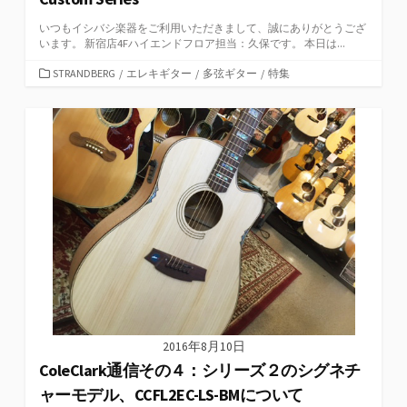
いつもイシバシ楽器をご利用いただきまして、誠にありがとうござ
います。 新宿店4Fハイエンドフロア担当：久保です。 本日は...
カ
STRANDBERG
/
エレキギター
/
多弦ギター
/
特集
テ
ゴ
リ
ー
2016年8月10日
ColeClark通信その４：シリーズ２のシグネチ
ャーモデル、CCFL2EC-LS-BMについて