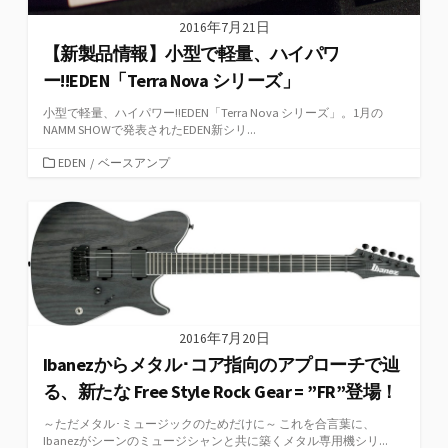
2016年7月21日
【新製品情報】小型で軽量、ハイパワ
ー!!EDEN「Terra Nova シリーズ」
小型で軽量、ハイパワー!!EDEN「Terra Nova シリーズ」。1月の
NAMM SHOWで発表されたEDEN新シリ...
カ
EDEN
/
ベースアンプ
テ
ゴ
リ
ー
2016年7月20日
Ibanezからメタル･コア指向のアプローチで辿
る、新たな Free Style Rock Gear = ”FR”登場！
～ただメタル･ミュージックのためだけに～ これを合言葉に、
Ibanezがシーンのミュージシャンと共に築くメタル専用機シリ...