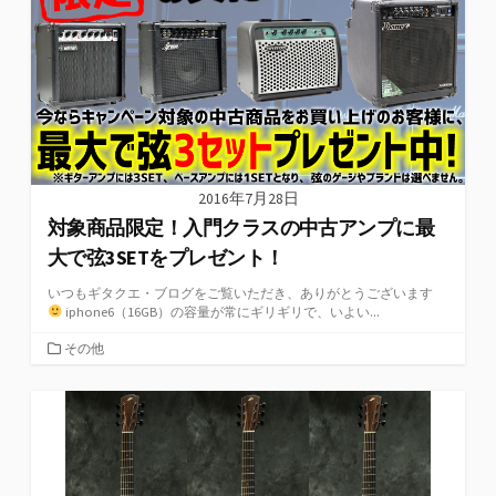
2016年7月28日
対象商品限定！入門クラスの中古アンプに最
大で弦3SETをプレゼント！
いつもギタクエ・ブログをご覧いただき、ありがとうございます
iphone6（16GB）の容量が常にギリギリで、いよい...
カ
その他
テ
ゴ
リ
ー