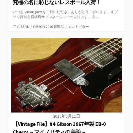
究極の名に恥じないレスポール入荷！
いつもGuitarQuestをご覧いただき、ありがとうございます。 ギブ
ソン担当心斎橋店サブマネージャーの吉村です。 今...
カ
GIBSON
/
GIBSON 2016 新製品
/
エレキギター
テ
ゴ
リ
ー
2016年8月11日
【Vintage File】#4 Gibson 1967年製 EB-0
Cherry ～マイノリティの美学～