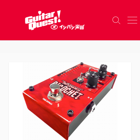
コ
ン
テ
検
メ
ン
索
ニ
ツ
切
ュ
り
ー
へ
替
ス
え
キ
ッ
プ