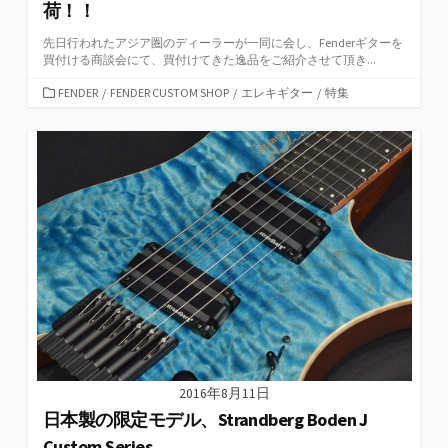
荷！！
先日行われたアジア圏のディーラーが一同に会し、Fenderギターを
買付ける商談会にて、買付けてきた逸品をご紹介させて頂き...
カ
FENDER
/
FENDER CUSTOM SHOP
/
エレキギター
/
特集
テ
ゴ
リ
ー
2016年8月11日
日本製の限定モデル、Strandberg Boden J
Custom Series