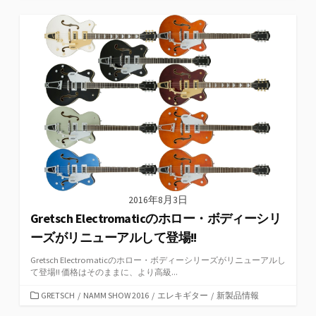
テ
ゴ
リ
ー
2016年8月3日
Gretsch Electromaticのホロー・ボディーシリ
ーズがリニューアルして登場!!
Gretsch Electromaticのホロー・ボディーシリーズがリニューアルし
て登場!! 価格はそのままに、より高級...
カ
GRETSCH
/
NAMM SHOW 2016
/
エレキギター
/
新製品情報
テ