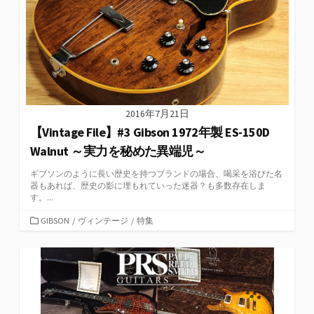
2016年7月21日
【Vintage File】#3 Gibson 1972年製 ES-150D
Walnut ～実力を秘めた異端児～
ギブソンのように長い歴史を持つブランドの場合、喝采を浴びた名
器もあれば、歴史の影に埋もれていった迷器？も多数存在しま
す。...
カ
GIBSON
/
ヴィンテージ
/
特集
テ
ゴ
リ
ー