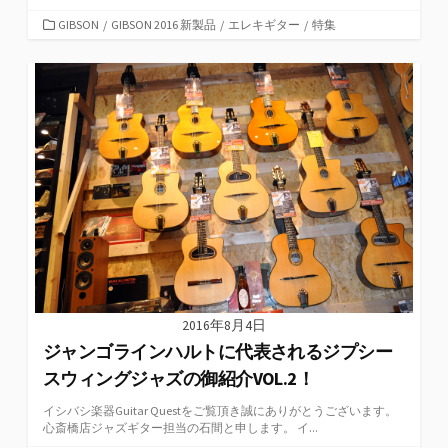
カ
GIBSON
/
GIBSON 2016 新製品
/
エレキギター
/
特集
テ
ゴ
リ
ー
2016年8月4日
ジャンゴラインハルトに代表されるジプシー
スウィングジャズの御紹介VOL.2！
イシバシ楽器Guitar Questをご覧頂き誠にありがとうございます。
心斎橋店ジャズギター担当の石間と申します。 イ...