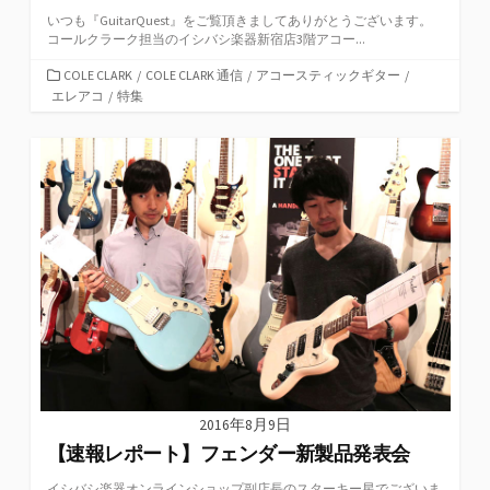
いつも『GuitarQuest』をご覧頂きましてありがとうございます。
コールクラーク担当のイシバシ楽器新宿店3階アコー...
カ
COLE CLARK
/
COLE CLARK 通信
/
アコースティックギター
/
テ
エレアコ
/
特集
ゴ
リ
ー
2016年8月9日
【速報レポート】フェンダー新製品発表会
イシバシ楽器オンラインショップ副店長のスターキー星でございま