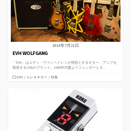
2016年7月21日
EVH WOLFGANG
「EVH」はエディ・ヴァンヘイレンが理想とするギター、アンプを
製造するUSAのブランド。2000年代盤よりフェンダーとタ...
カ
EVH
/
エレキギター
/
特集
テ
ゴ
リ
ー