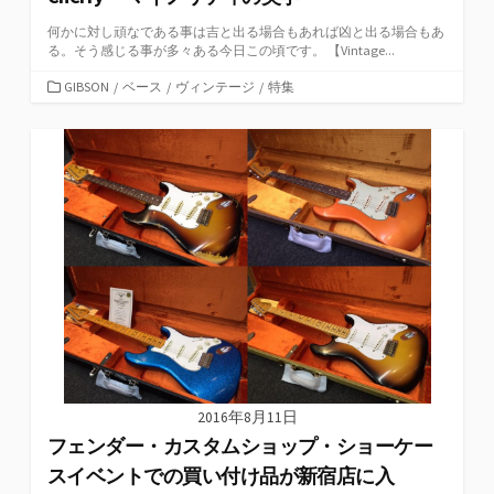
何かに対し頑なである事は吉と出る場合もあれば凶と出る場合もあ
る。そう感じる事が多々ある今日この頃です。 【Vintage...
カ
GIBSON
/
ベース
/
ヴィンテージ
/
特集
テ
ゴ
リ
ー
2016年8月11日
フェンダー・カスタムショップ・ショーケー
スイベントでの買い付け品が新宿店に入