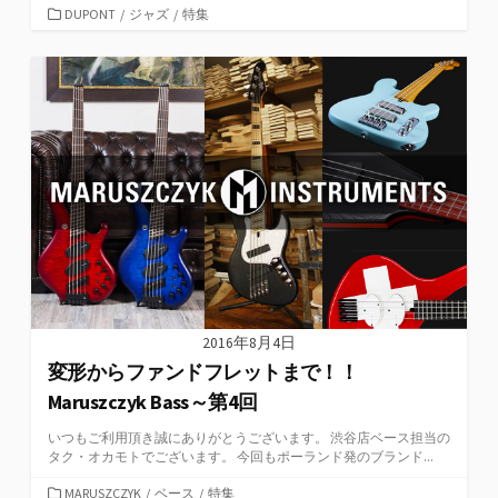
カ
DUPONT
/
ジャズ
/
特集
テ
ゴ
リ
ー
2016年8月4日
変形からファンドフレットまで！！
Maruszczyk Bass～第4回
いつもご利用頂き誠にありがとうございます。 渋谷店ベース担当の
タク・オカモトでございます。 今回もポーランド発のブランド...
カ
MARUSZCZYK
/
ベース
/
特集