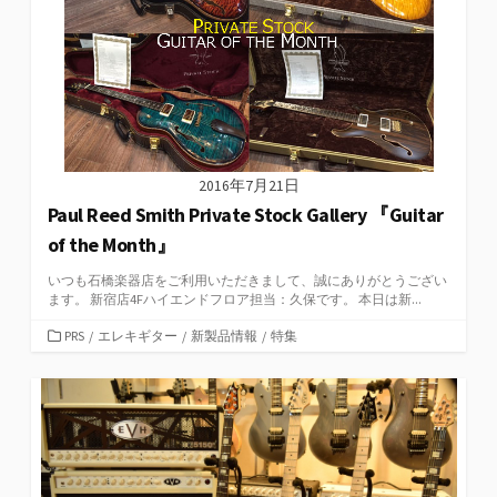
2016年7月21日
Paul Reed Smith Private Stock Gallery 『Guitar
of the Month』
いつも石橋楽器店をご利用いただきまして、誠にありがとうござい
ます。 新宿店4Fハイエンドフロア担当：久保です。 本日は新...
カ
PRS
/
エレキギター
/
新製品情報
/
特集
テ
ゴ
リ
ー