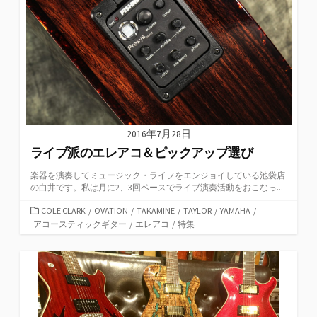
2016年7月28日
ライブ派のエレアコ＆ピックアップ選び
楽器を演奏してミュージック・ライフをエンジョイしている池袋店
の白井です。私は月に2、3回ペースでライブ演奏活動をおこなっ...
カ
COLE CLARK
/
OVATION
/
TAKAMINE
/
TAYLOR
/
YAMAHA
/
テ
アコースティックギター
/
エレアコ
/
特集
ゴ
リ
ー