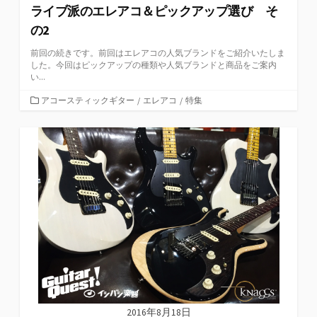
ライブ派のエレアコ＆ピックアップ選び そ
の2
前回の続きです。前回はエレアコの人気ブランドをご紹介いたしま
した。今回はピックアップの種類や人気ブランドと商品をご案内
い...
カ
アコースティックギター
/
エレアコ
/
特集
テ
ゴ
リ
ー
2016年8月18日