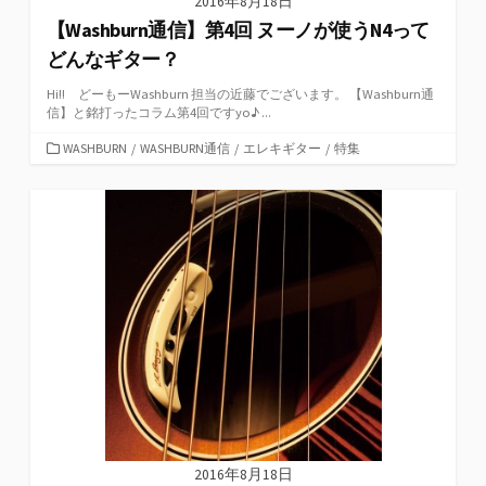
2016年8月18日
【Washburn通信】第4回 ヌーノが使うN4って
どんなギター？
Hi!! どーもーWashburn 担当の近藤でございます。 【Washburn通
信】と銘打ったコラム第4回ですyo♪ ...
カ
WASHBURN
/
WASHBURN通信
/
エレキギター
/
特集
テ
ゴ
リ
ー
2016年8月18日