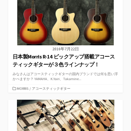
2016年7月22日
日本製Morris R-14 ピックアップ搭載アコース
ティックギターが３色ラインナップ！
みなさんはアコースティックギターの国内ブランドでは何を思い浮
かべますか？ YAMAHA、K.Yairi、Takamine...
カ
MORRIS
/
アコースティックギター
テ
ゴ
リ
ー