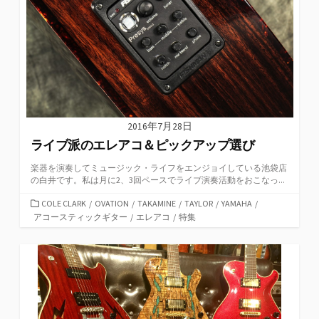
2016年7月28日
ライブ派のエレアコ＆ピックアップ選び
楽器を演奏してミュージック・ライフをエンジョイしている池袋店
の白井です。私は月に2、3回ペースでライブ演奏活動をおこなっ...
カ
COLE CLARK
/
OVATION
/
TAKAMINE
/
TAYLOR
/
YAMAHA
/
テ
アコースティックギター
/
エレアコ
/
特集
ゴ
リ
ー