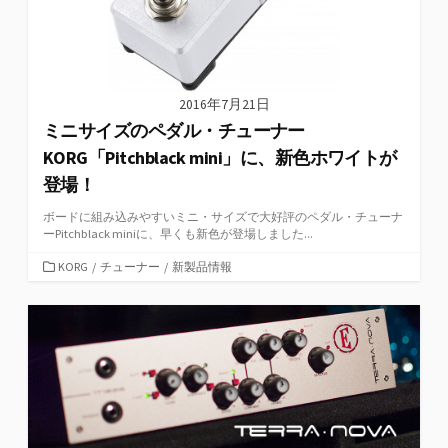
2016年7月21日
ミニサイズのペダル・チューナー
KORG「Pitchblack mini」に、新色ホワイトが
登場！
ボードに組み込みやすいミニ・サイズで大好評のペダル・チューナ
ーPitchblack miniに、早くも新色が登場しました...
カ
KORG
/
チューナー
/
新製品情報
テ
ゴ
リ
ー