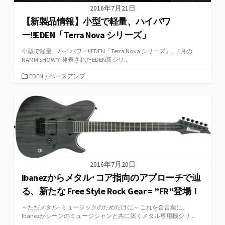
2016年7月21日
【新製品情報】小型で軽量、ハイパワ
ー!!EDEN「Terra Nova シリーズ」
小型で軽量、ハイパワー!!EDEN「Terra Nova シリーズ」。1月の
NAMM SHOWで発表されたEDEN新シリ...
カ
EDEN
/
ベースアンプ
テ
ゴ
リ
ー
2016年7月20日
Ibanezからメタル･コア指向のアプローチで辿
る、新たな Free Style Rock Gear = ”FR”登場！
～ただメタル･ミュージックのためだけに～ これを合言葉に、
Ibanezがシーンのミュージシャンと共に築くメタル専用機シリ...