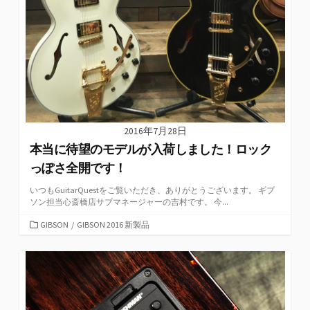
2016年7月28日
本当に待望のモデルが入荷しました！ロック
っぽさ全開です！
いつもGuitarQuestをご覧いただき、ありがとうございます。 ギブ
ソン担当心斎橋店サブマネージャーの吉村です。 今...
カ
GIBSON
/
GIBSON 2016 新製品
テ
ゴ
リ
ー