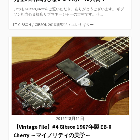
いつもGuitarQuestをご覧いただき、ありがとうございます。 ギブ
ソン担当心斎橋店サブマネージャーの吉村です。 今...
カ
GIBSON
/
GIBSON 2016 新製品
/
エレキギター
テ
ゴ
リ
ー
2016年8月11日
【Vintage File】#4 Gibson 1967年製 EB-0
Cherry ～マイノリティの美学～