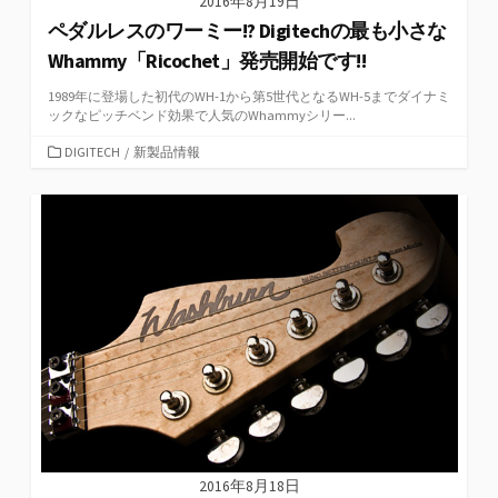
2016年8月19日
ペダルレスのワーミー!? Digitechの最も小さな
Whammy「Ricochet」発売開始です!!
1989年に登場した初代のWH-1から第5世代となるWH-5までダイナミ
ックなピッチベンド効果で人気のWhammyシリー...
カ
DIGITECH
/
新製品情報
テ
ゴ
リ
ー
2016年8月18日