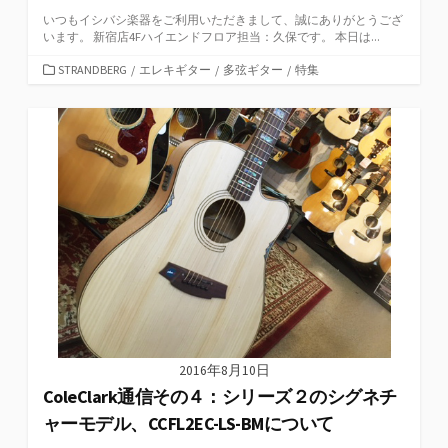
いつもイシバシ楽器をご利用いただきまして、誠にありがとうござ
います。 新宿店4Fハイエンドフロア担当：久保です。 本日は...
カ
STRANDBERG
/
エレキギター
/
多弦ギター
/
特集
テ
ゴ
リ
ー
2016年8月10日
ColeClark通信その４：シリーズ２のシグネチ
ャーモデル、CCFL2EC-LS-BMについて