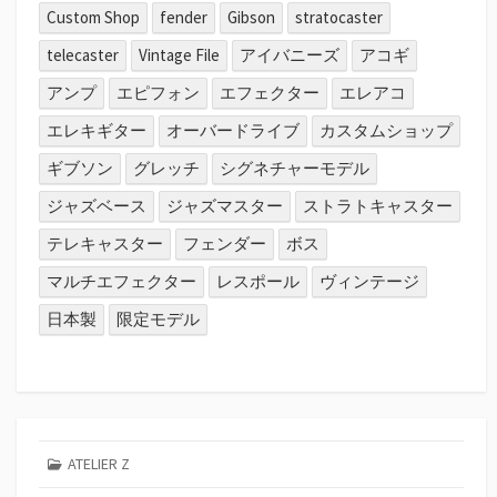
Custom Shop
fender
Gibson
stratocaster
telecaster
Vintage File
アイバニーズ
アコギ
アンプ
エピフォン
エフェクター
エレアコ
エレキギター
オーバードライブ
カスタムショップ
ギブソン
グレッチ
シグネチャーモデル
ジャズベース
ジャズマスター
ストラトキャスター
テレキャスター
フェンダー
ボス
マルチエフェクター
レスポール
ヴィンテージ
日本製
限定モデル
ATELIER Z