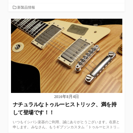
カ
新製品情報
テ
ゴ
リ
ー
2016年8月4日
ナチュラルなトゥルーヒストリック、満を持
して登場です！！
いつもイシバシ楽器のご利用、誠にありがとうございます。在原と
申します。 みなさん、もうギブソンカスタム「トゥルーヒストリ...