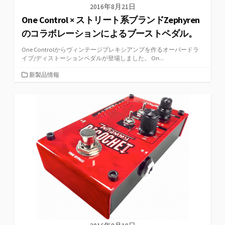
2016年8月21日
One Control × ストリート系ブランドZephyren
のコラボレーションによるブーストペダル。
One Controlからヴィンテージプレキシアンプを作るオーバードラ
イブ/ディストーションペダルが登場しました。 On...
カ
新製品情報
テ
ゴ
リ
ー