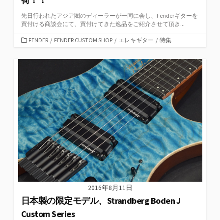
先日行われたアジア圏のディーラーが一同に会し、Fenderギターを
買付ける商談会にて、買付けてきた逸品をご紹介させて頂き...
カ
FENDER
/
FENDER CUSTOM SHOP
/
エレキギター
/
特集
テ
ゴ
リ
ー
2016年8月11日
日本製の限定モデル、Strandberg Boden J
Custom Series