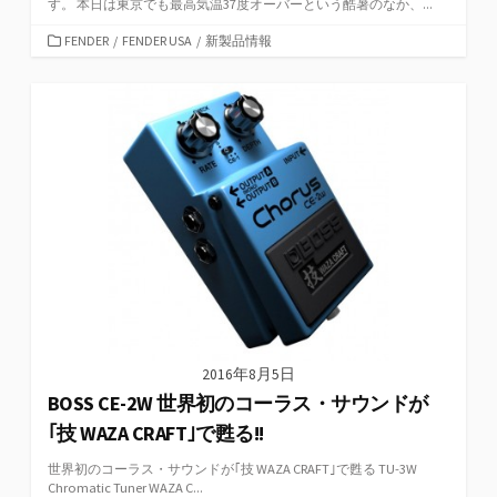
す。 本日は東京でも最高気温37度オーバーという酷暑のなか、...
カ
FENDER
/
FENDER USA
/
新製品情報
テ
ゴ
リ
ー
2016年8月5日
BOSS CE-2W 世界初のコーラス・サウンドが
｢技 WAZA CRAFT｣で甦る!!
世界初のコーラス・サウンドが｢技 WAZA CRAFT｣で甦る TU-3W
Chromatic Tuner WAZA C...