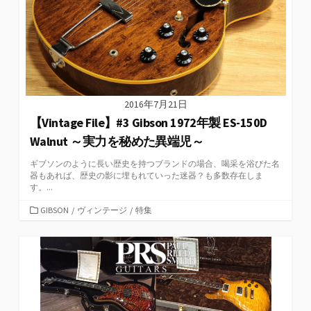
2016年7月21日
【Vintage File】#3 Gibson 1972年製 ES-150D
Walnut ～実力を秘めた異端児～
ギブソンのように長い歴史を持つブランドの場合、喝采を浴びた名
器もあれば、歴史の影に埋もれていった迷器？も多数存在しま
す。...
カ
GIBSON
/
ヴィンテージ
/
特集
テ
ゴ
リ
ー