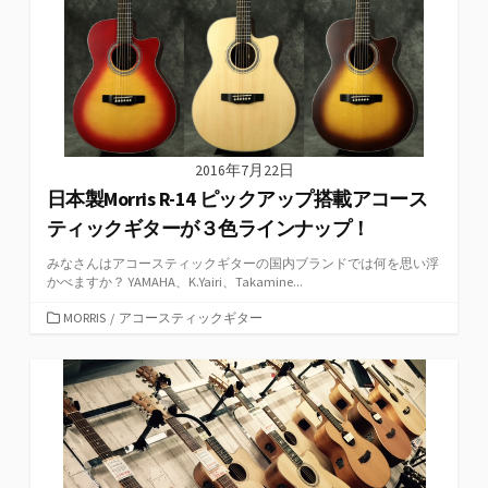
2016年7月22日
日本製Morris R-14 ピックアップ搭載アコース
ティックギターが３色ラインナップ！
みなさんはアコースティックギターの国内ブランドでは何を思い浮
かべますか？ YAMAHA、K.Yairi、Takamine...
カ
MORRIS
/
アコースティックギター
テ
ゴ
リ
ー