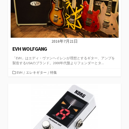
2016年7月21日
EVH WOLFGANG
「EVH」はエディ・ヴァンヘイレンが理想とするギター、アンプを
製造するUSAのブランド。2000年代盤よりフェンダーとタ...
カ
EVH
/
エレキギター
/
特集
テ
ゴ
リ
ー