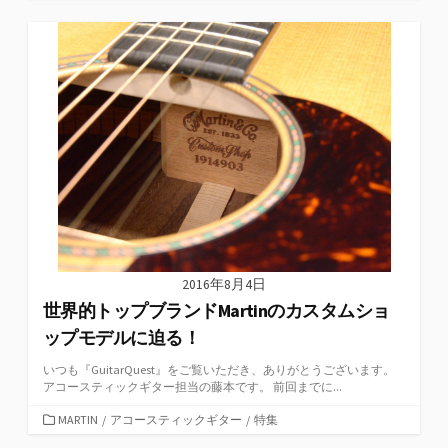
テ
ゴ
リ
ー
2016年8月4日
世界的トップブランドMartinのカスタムショ
ップモデルに迫る！
いつも『GuitarQuest』をご覧いただき、ありがとうございます。
アコースティックギター担当の藤本です。 前回までに...
カ
MARTIN
/
アコースティックギター
/
特集
テ