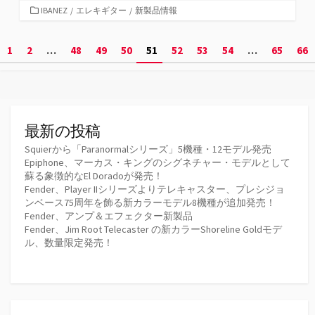
カ
IBANEZ
/
エレキギター
/
新製品情報
テ
ゴ
投
1
2
…
48
49
50
51
52
53
54
…
65
66
リ
ー
稿
の
ペ
最新の投稿
ー
Squierから「Paranormalシリーズ」5機種・12モデル発売
Epiphone、マーカス・キングのシグネチャー・モデルとして
ジ
蘇る象徴的なEl Doradoが発売！
Fender、Player IIシリーズよりテレキャスター、プレシジョ
送
ンベース75周年を飾る新カラーモデル8機種が追加発売！
Fender、アンプ＆エフェクター新製品
り
Fender、Jim Root Telecaster の新カラーShoreline Goldモデ
ル、数量限定発売！