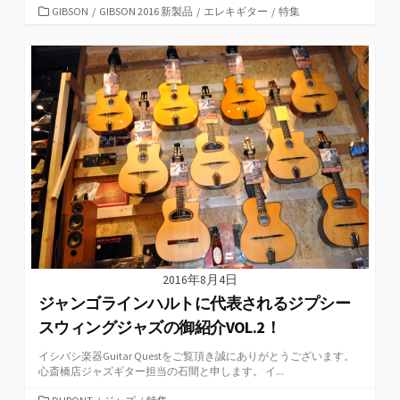
カ
GIBSON
/
GIBSON 2016 新製品
/
エレキギター
/
特集
テ
ゴ
リ
ー
2016年8月4日
ジャンゴラインハルトに代表されるジプシー
スウィングジャズの御紹介VOL.2！
イシバシ楽器Guitar Questをご覧頂き誠にありがとうございます。
心斎橋店ジャズギター担当の石間と申します。 イ...
カ