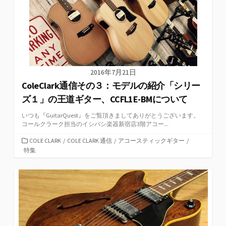
2016年7月21日
ColeClark通信その３：モデルの紹介「シリー
ズ１」の王道ギター、CCFL1E-BMについて
いつも『GuitarQuest』をご覧頂きましてありがとうございます。
コールクラーク担当のイシバシ楽器新宿店3階アコー...
カ
COLE CLARK
/
COLE CLARK 通信
/
アコースティックギター
/
テ
特集
ゴ
リ
ー