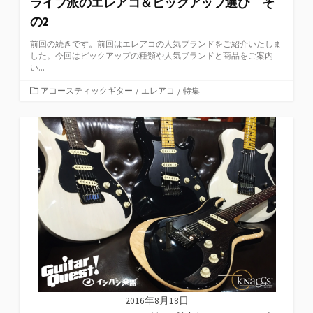
ライブ派のエレアコ＆ピックアップ選び そ
の2
前回の続きです。前回はエレアコの人気ブランドをご紹介いたしま
した。今回はピックアップの種類や人気ブランドと商品をご案内
い...
カ
アコースティックギター
/
エレアコ
/
特集
テ
ゴ
リ
ー
2016年8月18日