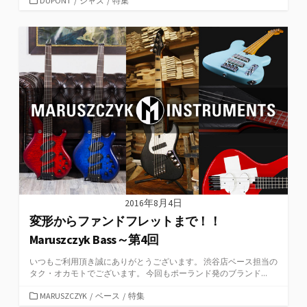
DUPONT
/
ジャズ
/
特集
テ
ゴ
リ
ー
2016年8月4日
変形からファンドフレットまで！！
Maruszczyk Bass～第4回
いつもご利用頂き誠にありがとうございます。 渋谷店ベース担当の
タク・オカモトでございます。 今回もポーランド発のブランド...
カ
MARUSZCZYK
/
ベース
/
特集