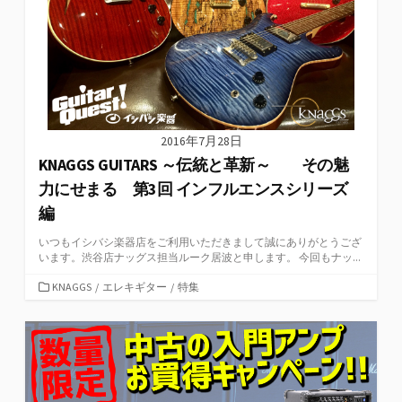
2016年7月28日
KNAGGS GUITARS ～伝統と革新～ その魅
力にせまる 第3回 インフルエンスシリーズ
編
いつもイシバシ楽器店をご利用いただきまして誠にありがとうござ
います。渋谷店ナッグス担当ルーク居波と申します。 今回もナッ...
カ
KNAGGS
/
エレキギター
/
特集
テ
ゴ
リ
ー