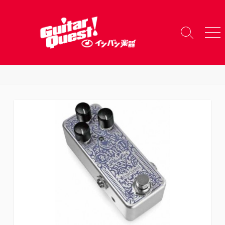
コ
ン
テ
検
メ
ン
索
ニ
ツ
切
ュ
り
ー
へ
替
ス
え
キ
ッ
プ