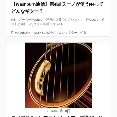
【Washburn通信】第4回 ヌーノが使うN4って
どんなギター？
Hi!! どーもーWashburn 担当の近藤でございます。 【Washburn通
信】と銘打ったコラム第4回ですyo♪ ...
カ
WASHBURN
/
WASHBURN通信
/
エレキギター
/
特集
テ
ゴ
リ
ー
2016年8月18日