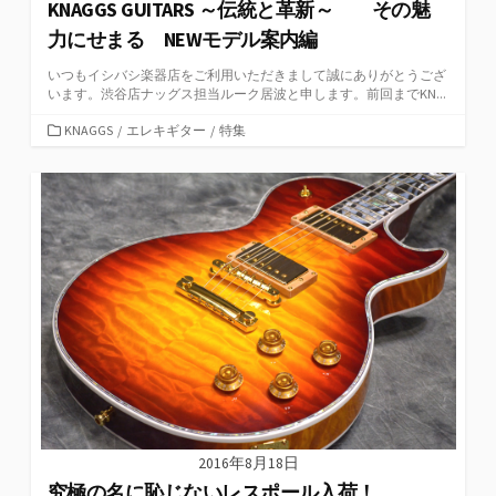
KNAGGS GUITARS ～伝統と革新～ その魅
力にせまる NEWモデル案内編
いつもイシバシ楽器店をご利用いただきまして誠にありがとうござ
います。渋谷店ナッグス担当ルーク居波と申します。前回までKN...
カ
KNAGGS
/
エレキギター
/
特集
テ
ゴ
リ
ー
2016年8月18日
究極の名に恥じないレスポール入荷！