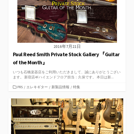
2016年7月21日
Paul Reed Smith Private Stock Gallery 『Guitar
of the Month』
いつも石橋楽器店をご利用いただきまして、誠にありがとうござい
ます。 新宿店4Fハイエンドフロア担当：久保です。 本日は新...
カ
PRS
/
エレキギター
/
新製品情報
/
特集
テ
ゴ
リ
ー