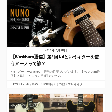
リ
ー
2016年7月28日
【Washburn通信】第3回 N4というギターを使
うヌーノって誰？
Hi!! どーもーWashburn 担当の近藤でございます。 【Washburn通
信】と銘打ったコラム第3回ですyo♪ ...
カ
WASHBURN
/
WASHBURN通信
/
その他
/
エレキギター
テ
ゴ
リ
ー