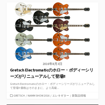
ゴ
リ
ー
2016年8月3日
Gretsch Electromaticのホロー・ボディーシリ
ーズがリニューアルして登場!!
Gretsch Electromaticのホロー・ボディーシリーズがリニューアルし
て登場!! 価格はそのままに、より高級...
カ
GRETSCH
/
NAMM SHOW 2016
/
エレキギター
/
新製品情報
テ
ゴ