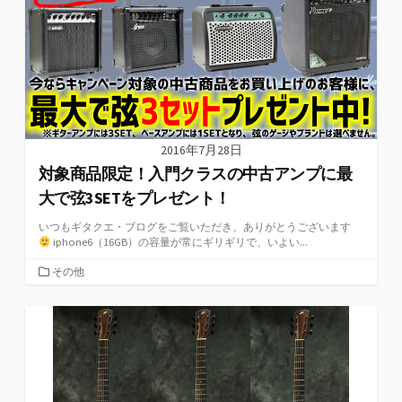
2016年7月28日
対象商品限定！入門クラスの中古アンプに最
大で弦3SETをプレゼント！
いつもギタクエ・ブログをご覧いただき、ありがとうございます
iphone6（16GB）の容量が常にギリギリで、いよい...
カ
その他
テ
ゴ
リ
ー