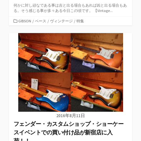
何かに対し頑なである事は吉と出る場合もあれば凶と出る場合もあ
る。そう感じる事が多々ある今日この頃です。 【Vintage...
カ
GIBSON
/
ベース
/
ヴィンテージ
/
特集
テ
ゴ
リ
ー
2016年8月11日
フェンダー・カスタムショップ・ショーケー
スイベントでの買い付け品が新宿店に入
荷！！