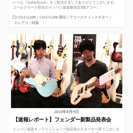
いつも『GuitarQuest』をご覧頂きましてありがとうございます。
コールクラーク担当のイシバシ楽器新宿店3階アコー...
カ
COLE CLARK
/
COLE CLARK 通信
/
アコースティックギター
/
テ
エレアコ
/
特集
ゴ
リ
ー
2016年8月9日
【速報レポート】フェンダー新製品発表会
イシバシ楽器オンラインショップ副店長のスターキー星でございま